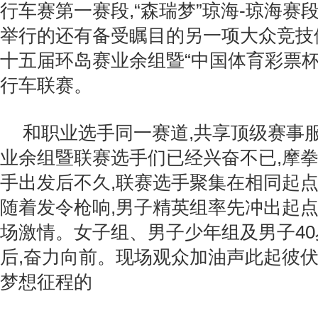
行车赛第一赛段,“森瑞梦”琼海-琼海赛
举行的还有备受瞩目的另一项大众竞技体育
十五届环岛赛业余组暨“中国体育彩票杯”
行车联赛。
和职业选手同一赛道,共享顶级赛事服
业余组暨联赛选手们已经兴奋不已,摩
手出发后不久,联赛选手聚集在相同起
随着发令枪响,男子精英组率先冲出起点
场激情。女子组、男子少年组及男子4
后,奋力向前。现场观众加油声此起彼伏
梦想征程的