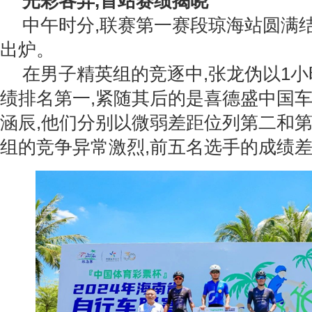
光彩各异,首站赛绩揭晓
中午时分,联赛第一赛段琼海站圆满
出炉。
在男子精英组的竞逐中,张龙伪以1小时
绩排名第一,紧随其后的是喜德盛中国
涵辰,他们分别以微弱差距位列第二和
组的竞争异常激烈,前五名选手的成绩